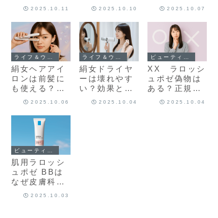
リ！ ルルルン
も◎！50代の
も◎！40代の
2025.10.11
2025.10.10
2025.10.07
クレンジング
エイジングケ
うるおいケア
バーム 黒の魅
ア完全ガイド
完全ガイド
力とは？
ライフ＆ウェルネス
ライフ＆ウェルネス
ビューティーケア
絹女ヘアアイ
絹女ドライヤ
XX ラロッシ
ロンは前髪に
ーは壊れやす
ュポゼ偽物は
も使える？シ
い？効果と耐
ある？正規品
ルクプレート
久性を調査し
の見分け方と
2025.10.06
2025.10.04
2025.10.04
が叶えるツヤ
てわかった真
並行輸入の注
髪と失敗しな
実
意点、安く買
い使い方ガイ
う方法
ド
ビューティーケア
肌用ラロッシ
ュポゼ BBは
なぜ皮膚科に
選ばれる？安
2025.10.03
心して使うた
めの完全ガイ