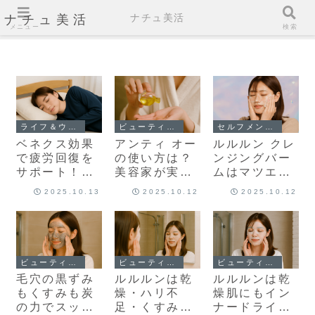
ナチュ美活
ナチュ美活
メニュー
検索
ライフ＆ウェルネス
ビューティーケア
セルフメンテナンス
ベネクス効果
アンティ オー
ルルルン クレ
で疲労回復を
の使い方は？
ンジングバー
サポート！パ
美容家が実践
ムはマツエク
ジャマにも使
する正しい塗
OK？使える理
2025.10.13
2025.10.12
2025.10.12
えるリカバリ
り方とケアの
由と正しい使
ーウェアの秘
コツ【クララ
い方
密を徹底解説
ンス】
ビューティーケア
ビューティーケア
ビューティーケア
毛穴の黒ずみ
ルルルンは乾
ルルルンは乾
もくすみも炭
燥・ハリ不
燥肌にもイン
の力でスッキ
足・くすみに
ナードライに