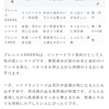
名
グ
プレシャ
インナードラ
水分と油分のバ
さっぱり・み
朝・日
ス
イ・混合肌
ランスを整える
ずみずしい
中
GREEN
ハイドラ
皮脂・毛穴が
古い角質を取り
すっきりとし
夜・週
シリーズ
気になる肌
除きつつ保湿
た清涼感
3〜4回
プレシャ
乾燥・ハリ不
高保湿でふっく
しっとり・濃
夜
スRED
足の肌
ら感をサポート
密
プレシャスGREENは、インナードライ肌向けとして人
気の高いシリーズです。整肌成分が肌の水分と油分のバ
ランスを保ち、ベタつきを抑えながら内側のうるおいを
守ります。
一方、ハイドラシリーズは毛穴や皮脂が気になる人にも
おすすめで、清涼感のある使用感が特徴です。どちらも
保湿しながら肌表面をすっきり整えるため、乾燥とテカ
リを同時にケアしたい人にぴったりです。