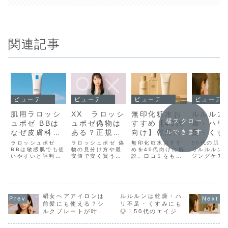
関連記事
ビューティーケア
ビューティーケア
ビューティーケア
ビューティーケア
肌用ラロッシ
XX ラロッシ
無印化粧水お
ルルルン
横スクロー
ュポゼ BBは
ュポゼ偽物は
すすめ【40代
燥・ハリ
なぜ皮膚科に
ある？正規品
向け】乾燥・
足・くす
ルできます
選ばれる？安
の見分け方と
敏感肌に合う
も◎！5
ラロッシュポゼ
ラロッシュポゼ 偽
無印化粧水おすす
50代の肌に
心して使うた
BBは敏感肌でも使
並行輸入の注
物の見分け方や最
選び方と口コ
めを40代向けに解
エイジン
うルルルン
いやすいと評判。
安値で安く買う方
説。口コミをもと
ジングケア
めの完全ガイ
意点、安く買
ミ｜合わない
ア完全ガ
皮膚科医の視点や
法、並行輸入と正
に、敏感肌・乾燥
解説。乾燥
ド
う方法
人の特徴も
実際のレビューを
規品の違いを徹底
肌に合う無印良品
不足・くす
踏まえて、仕上が
解説。安心して選
の化粧水や、エイ
アするOVE
りや特徴をわかり
ぶためのポイント
ジングケア化粧水
リーズの選
やすく解説しま
をまとめました。
の選び方を分かり
使い方を紹
す。
絹女ヘアアイロンは
ルルルンは乾燥・ハ
やすくまとめまし
す。
た。
前髪にも使える？シ
リ不足・くすみにも
ルクプレートが叶え
◎！50代のエイジン
るツヤ髪と失敗しな
グケア完全ガイド
い使い方ガイド