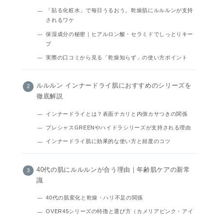
「貼る化粧水」で毎日うるおう。乾燥肌にルルルンが支持
されるワケ
保湿成分の秘密｜ヒアルロン酸・セラミドでしっとりキー
プ
実際の口コミから見る「乾燥知らず」の使い方ポイント
ルルルン インナードライ肌におすすめのシリーズを
徹底解説
インナードライとは？表面テカリと内側カサつきの関係
プレシャスGREENやハイドラシリーズが支持される理由
インナードライ肌に効果的な使い方と頻度のコツ
40代の肌にルルルンが合う理由｜年齢肌ケアの新常
識
40代の肌変化と乾燥・ハリ不足の関係
OVER45シリーズの特徴と選び方（カメリアピンク・アイ