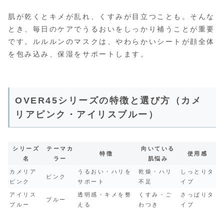
肌が乾くとキメが乱れ、くすみが目立つことも。そんな
とき、毎日のケアでうるおいをしっかり補うことが重要
です。ルルルンのマスクは、やわらかいシートが顔全体
を包み込み、保湿をサポートします。
OVER45シリーズの特徴と選び方（カメ
リアピンク・アイリスブルー）
シリーズ
テーマカ
向いている
特徴
使用感
名
ラー
肌悩み
カメリア
うるおい・ハリを
乾燥・ハリ
しっとりタ
ピンク
ピンク
サポート
不足
イプ
アイリス
透明感・キメを整
くすみ・ご
さっぱりタ
ブルー
ブルー
える
わつき
イプ