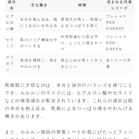
成分
含まれる代表
主な働き
特徴
名
シリーズ
ヒア
プレシャス
水分を抱え込み、肌
保湿力が高く、乾燥に
ルロ
RED・
にうるおいを与える
よるつっぱりを防ぐ
ン酸
OVER45
外部刺激から肌を守
プレシャス
セラ
肌のバリア機能をサ
り、しっとり感をキー
RED・
ミド
ポートする
プ
GREEN
グリ
保湿を補助し、肌を
肌なじみが良くベタつ
全シリーズ共
セリ
やわらげる
きにくい
通
ン
乾燥肌に大切なのは、水分と油分のバランスを保つこと
です。ルルルンのマスクには、ヒアルロン酸やセラミド
などの保湿成分が配合されています。これらの成分は肌
の水分を抱え込み、乾燥によるつっぱり感をやわらげる
働きがあります。
また、ルルルン独自の密着シートが肌にぴたっとフィッ