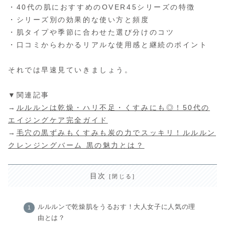
・40代の肌におすすめのOVER45シリーズの特徴
・シリーズ別の効果的な使い方と頻度
・肌タイプや季節に合わせた選び分けのコツ
・口コミからわかるリアルな使用感と継続のポイント
それでは早速見ていきましょう。
▼関連記事
→
ルルルンは乾燥・ハリ不足・くすみにも◎！50代の
エイジングケア完全ガイド
→
毛穴の黒ずみもくすみも炭の力でスッキリ！ルルルン
クレンジングバーム 黒の魅力とは？
目次
ルルルンで乾燥肌をうるおす！大人女子に人気の理
由とは？