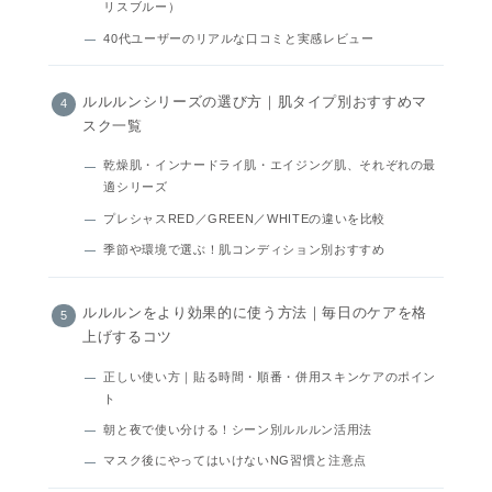
リスブルー）
40代ユーザーのリアルな口コミと実感レビュー
ルルルンシリーズの選び方｜肌タイプ別おすすめマ
スク一覧
乾燥肌・インナードライ肌・エイジング肌、それぞれの最
適シリーズ
プレシャスRED／GREEN／WHITEの違いを比較
季節や環境で選ぶ！肌コンディション別おすすめ
ルルルンをより効果的に使う方法｜毎日のケアを格
上げするコツ
正しい使い方｜貼る時間・順番・併用スキンケアのポイン
ト
朝と夜で使い分ける！シーン別ルルルン活用法
マスク後にやってはいけないNG習慣と注意点