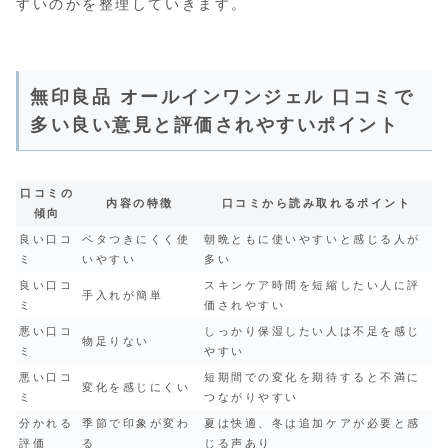
すいのかを整理していきます。
無印良品 オールインワンジェル 口コミで
多い良い意見と評価されやすいポイント
口コミの
内容の特徴
口コミから読み取れるポイント
傾向
良い口コ
ベタつきにくく使
朝晩ともに使いやすいと感じる人が
ミ
いやすい
多い
良い口コ
スキンケア時間を短縮したい人に評
手入れが簡単
ミ
価されやすい
悪い口コ
しっかり保湿したい人は不足を感じ
物足りない
ミ
やすい
悪い口コ
短期間での変化を期待すると不満に
変化を感じにくい
ミ
つながりやすい
分かれる
季節で印象が変わ
夏は快適、冬は追加ケアが必要と感
評価
る
じる声あり