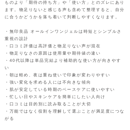
ものより「期待の持ち方」や「使い方」とのズレにあり
ます。物足りないと感じる声も含めて整理すると、自分
に合うかどうかを落ち着いて判断しやすくなります。
・無印良品 オールインワンジェルは時短とシンプルさ
重視の設計
・口コミ評価は高評価と物足りない声が混在
・物足りなさの原因は使用量や期待値の違い
・40代以降は単品完結より補助的な使い方が向きやす
い
・朝は軽め、夜は重ね使いで印象が変わりやすい
・強い変化を求める人には不向きな傾向
・肌が安定している時期のベースケアに使いやすい
・忙しい日やスキンケアを簡単にしたい人向け
・口コミは目的別に読み取ることが大切
・万能ではなく役割を理解して選ぶことが満足度につな
がる