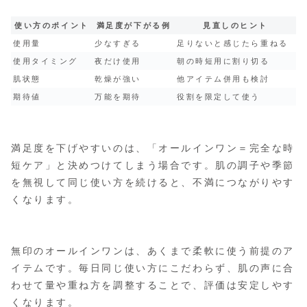
使い方のポイント
満足度が下がる例
見直しのヒント
使用量
少なすぎる
足りないと感じたら重ねる
使用タイミング
夜だけ使用
朝の時短用に割り切る
肌状態
乾燥が強い
他アイテム併用も検討
期待値
万能を期待
役割を限定して使う
満足度を下げやすいのは、「オールインワン＝完全な時
短ケア」と決めつけてしまう場合です。肌の調子や季節
を無視して同じ使い方を続けると、不満につながりやす
くなります。
無印のオールインワンは、あくまで柔軟に使う前提のア
イテムです。毎日同じ使い方にこだわらず、肌の声に合
わせて量や重ね方を調整することで、評価は安定しやす
くなります。