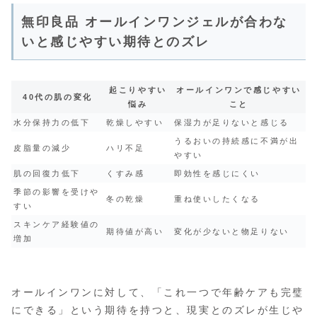
無印良品 オールインワンジェルが合わな
いと感じやすい期待とのズレ
起こりやすい
オールインワンで感じやすい
40代の肌の変化
悩み
こと
水分保持力の低下
乾燥しやすい
保湿力が足りないと感じる
うるおいの持続感に不満が出
皮脂量の減少
ハリ不足
やすい
肌の回復力低下
くすみ感
即効性を感じにくい
季節の影響を受けや
冬の乾燥
重ね使いしたくなる
すい
スキンケア経験値の
期待値が高い
変化が少ないと物足りない
増加
オールインワンに対して、「これ一つで年齢ケアも完璧
にできる」という期待を持つと、現実とのズレが生じや