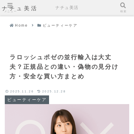
ナチュ美活
ナチュ美活
メニュー
検索
Home
ビューティーケア
ラロッシュポゼの並行輸入は大丈
夫？正規品との違い・偽物の見分け
方・安全な買い方まとめ
2025.11.26
2025.12.28
ビューティーケア