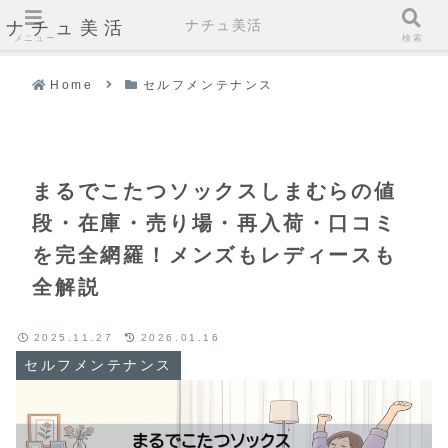
ナチュ美活
ナチュ美活
メニュー
検索
Home
セルフメンテナンス
まるでこたつソックスしまむらの値
段・在庫・売り場・再入荷・口コミ
を完全網羅！メンズもレディースも
全解説
2025.11.27
2026.01.16
セルフメンテナンス