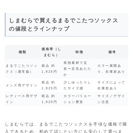
しまむらで買えるまるでこたつソックス
の値段とラインナップ
価格帯（し
種類
特徴
備考
まむら）
発熱素材で足
まるでこたつソッ
税込 約
カラー展開あ
首〜足先あたた
クス（通常版）
1,925円
り、在庫差あり
か
税込 約
少しゆったりし
サイズによって
メンズ用デザイン
1,925円
たサイズ感
在庫差あり
レディース用デザ
税込 約
カラーバリエー
サイズ／デザイ
イン
1,925円
ション豊富
ン注意
しまむらでは、まるでこたつソックスを手頃な価格で購
入できるため、初めて試したい方にも安心して選べま