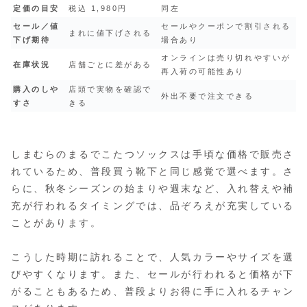
定価の目安
税込 1,980円
同左
セール／値
セールやクーポンで割引される
まれに値下げされる
下げ期待
場合あり
オンラインは売り切れやすいが
在庫状況
店舗ごとに差がある
再入荷の可能性あり
購入のしや
店頭で実物を確認で
外出不要で注文できる
すさ
きる
しまむらのまるでこたつソックスは手頃な価格で販売さ
れているため、普段買う靴下と同じ感覚で選べます。さ
らに、秋冬シーズンの始まりや週末など、入れ替えや補
充が行われるタイミングでは、品ぞろえが充実している
ことがあります。
こうした時期に訪れることで、人気カラーやサイズを選
びやすくなります。また、セールが行われると価格が下
がることもあるため、普段よりお得に手に入れるチャン