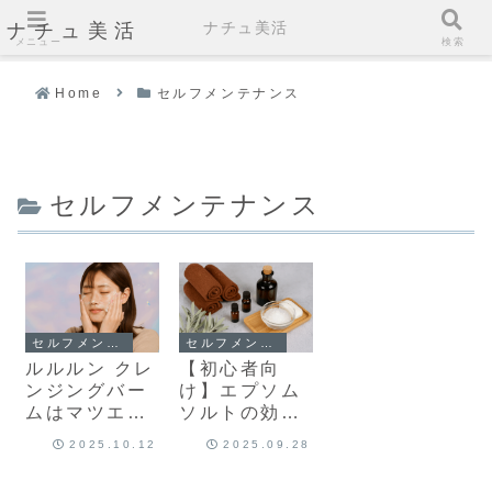
ナチュ美活
ナチュ美活
メニュー
検索
Home
セルフメンテナンス
セルフメンテナンス
セルフメンテナンス
セルフメンテナンス
ルルルン クレ
【初心者向
ンジングバー
け】エプソム
ムはマツエク
ソルトの効果
OK？使える理
を最大化する
2025.10.12
2025.09.28
由と正しい使
方法！むくみ
い方
改善や注意点